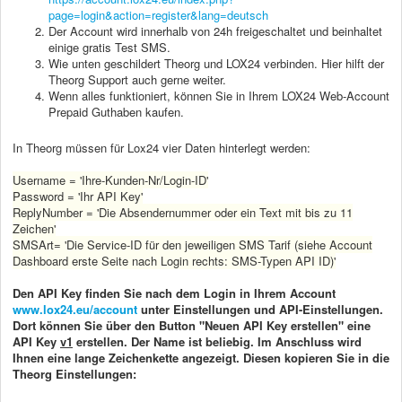
page=login&action=register&lang=deutsch
Der Account wird innerhalb von 24h freigeschaltet und beinhaltet
einige gratis Test SMS.
Wie unten geschildert Theorg und LOX24 verbinden. Hier hilft der
Theorg Support auch gerne weiter.
Wenn alles funktioniert, können Sie in Ihrem LOX24 Web-Account
Prepaid Guthaben kaufen.
In Theorg müssen für Lox24 vier Daten hinterlegt werden:
Username = 'Ihre-Kunden-Nr/Login-ID'
Password = 'Ihr API Key'
ReplyNumber = 'Die Absendernummer oder ein Text mit bis zu 11
Zeichen'
SMSArt= 'Die Service-ID für den jeweiligen SMS Tarif (
siehe Account
Dashboard erste Seite nach Login rechts: SMS-Typen API ID
)'
Den API Key finden Sie nach dem Login in Ihrem Account
www.lox24.eu/account
unter Einstellungen und API-Einstellungen.
Dort können Sie über den Button "Neuen API Key erstellen" eine
API Key
v1
erstellen. Der Name ist beliebig. Im Anschluss wird
Ihnen eine lange Zeichenkette angezeigt. Diesen kopieren Sie in die
Theorg Einstellungen: