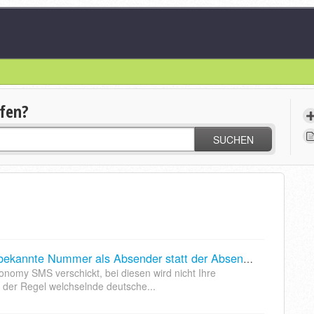
lfen?
SUCHEN
Beim Empfänger erscheint eine unbekannte Nummer als Absender statt der Absenderkennung welche ich angegeben habe
onomy SMS verschickt, bei diesen wird nicht Ihre
der Regel welchselnde deutsche...