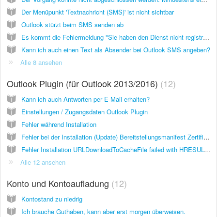
Der Menüpunkt 'Textnachricht (SMS)' ist nicht sichtbar
Outlook stürzt beim SMS senden ab
Es kommt die Fehlermeldung "Sie haben den Dienst nicht registriert."
Kann ich auch einen Text als Absender bei Outlook SMS angeben?
Alle 8 ansehen
Outlook Plugin (für Outlook 2013/2016)
12
Kann ich auch Antworten per E-Mail erhalten?
Einstellungen / Zugangsdaten Outlook Plugin
Fehler während Installation
Fehler bei der Installation (Update) Bereitstellungsmanifest Zertifikat Speicherort nicht vertrauenswürdig
Fehler Installation URLDownloadToCacheFile failed with HRESULT '-2146697208' Error: An error occurred trying to download 'https://www.lox24.eu/download/outlook/Lox24OutlookSMS.vsto'.
Alle 12 ansehen
Konto und Kontoaufladung
12
Kontostand zu niedrig
Ich brauche Guthaben, kann aber erst morgen überweisen.