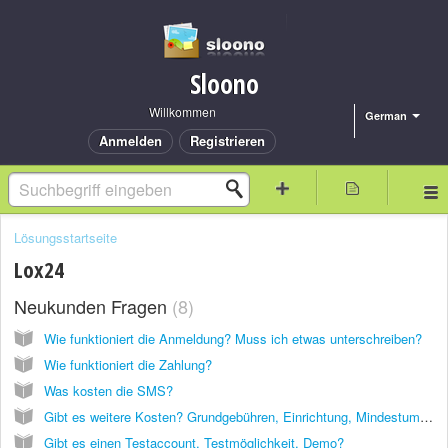
Sloono
Willkommen
German
Anmelden
Registrieren
Lösungsstartseite
Lox24
Neukunden Fragen
8
Wie funktioniert die Anmeldung? Muss ich etwas unterschreiben?
Wie funktioniert die Zahlung?
Was kosten die SMS?
Gibt es weitere Kosten? Grundgebühren, Einrichtung, Mindestumsatz?
Gibt es einen Testaccount, Testmöglichkeit, Demo?